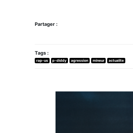
Partager :
Tags :
rap-us
p-diddy
agression
mineur
actualite