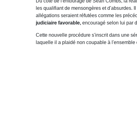
Du côté de l'entourage de Sean Combs, la réact
les qualifiant de mensongères et d'absurdes. I
allégations seraient réfutées comme les préc
judiciaire favorable,
encouragé selon lui par d
Cette nouvelle procédure s'inscrit dans une sér
laquelle il a plaidé non coupable à l'ensemble 