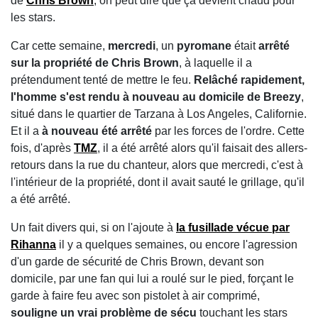
de
Chris Brown
, on peut dire que ça devient chaud pour
les stars.
Car cette semaine,
mercredi
, un
pyromane
était
arrêté
sur la propriété de Chris Brown
, à laquelle il a
prétendument tenté de mettre le feu.
Relâché rapidement,
l'homme s'est rendu à nouveau au domicile de Breezy
,
situé dans le quartier de Tarzana à Los Angeles, Californie.
Et il a
à nouveau été arrêté
par les forces de l'ordre. Cette
fois, d'après
TMZ
, il a été arrêté alors qu'il faisait des allers-
retours dans la rue du chanteur, alors que mercredi, c'est à
l'intérieur de la propriété, dont il avait sauté le grillage, qu'il
a été arrêté.
Un fait divers qui, si on l'ajoute à
la fusillade vécue par
Rihanna
il y a quelques semaines, ou encore l'agression
d'un garde de sécurité de Chris Brown, devant son
domicile, par une fan qui lui a roulé sur le pied, forçant le
garde à faire feu avec son pistolet à air comprimé,
souligne un vrai problème de sécu
touchant les stars