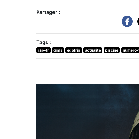
Partager :
Tags :
rap-fr
gims
egotrip
actualite
piscine
numero-