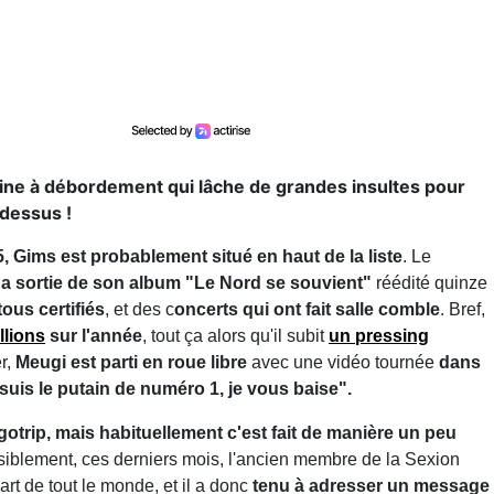
ne à débordement qui lâche de grandes insultes pour
-dessus !
Gims est probablement situé en haut de la liste
. Le
l
a sortie de son album "Le Nord se souvient"
réédité quinze
ous certifiés
, et des c
oncerts qui ont fait salle comble
. Bref,
llions
sur l'année
, tout ça alors qu'il subit
un pressing
r,
Meugi est parti en roue libre
avec une vidéo tournée
dans
e suis le putain de numéro 1, je vous baise".
gotrip, mais habituellement c'est fait de manière un peu
siblement, ces derniers mois, l'ancien membre de la Sexion
art de tout le monde, et il a donc
tenu à adresser un message