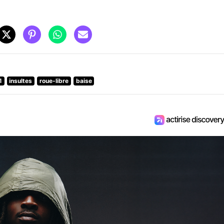
1
insultes
roue-libre
baise