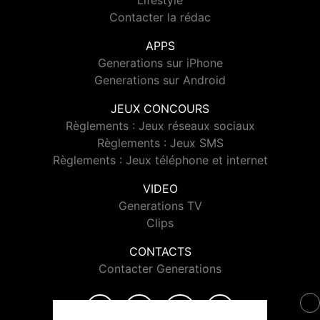
Lifestyle
Contacter la rédac
APPS
Generations sur iPhone
Generations sur Android
JEUX CONCOURS
Règlements : Jeux réseaux sociaux
Règlements : Jeux SMS
Règlements : Jeux téléphone et internet
VIDEO
Generations TV
Clips
CONTACTS
Contacter Generations