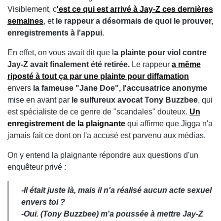
Visiblement, c
'est ce qui est arrivé à Jay-Z ces dernières
semaines
, et
le rappeur a désormais de quoi le prouver,
enregistrements à l'appui.
En effet, on vous avait dit que l
a plainte pour viol contre
Jay-Z avait finalement été retirée.
Le rappeur
a même
riposté à tout ça par une plainte pour diffamation
envers
la fameuse "Jane Doe", l'accusatrice anonyme
mise en avant par
le sulfureux avocat Tony Buzzbee
, qui
est spécialiste de ce genre de "scandales" douteux.
Un
enregistrement de la plaignante
qui affirme que Jigga n'a
jamais fait ce dont on l'a accusé est parvenu aux médias.
On y entend la plaignante répondre aux questions d'un
enquêteur privé :
-Il était juste là, mais il n'a réalisé aucun acte sexuel
envers toi ?
-Oui. (Tony Buzzbee) m'a poussée à mettre Jay-Z