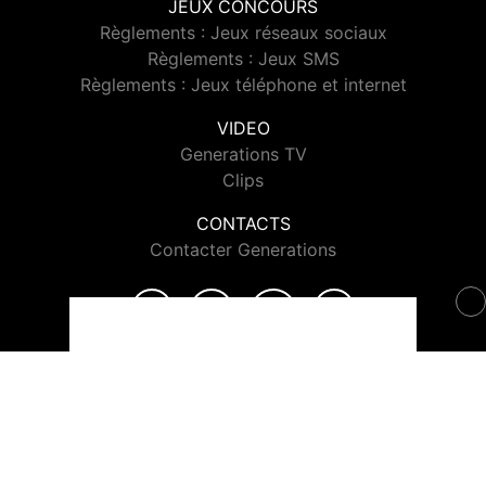
JEUX CONCOURS
Règlements : Jeux réseaux sociaux
Règlements : Jeux SMS
Règlements : Jeux téléphone et internet
VIDEO
Generations TV
Clips
CONTACTS
Contacter Generations
© 2026 Generations Tous droits réservés.
Signaler un contenu
-
Mentions légales
-
Politique de cookies
-
Contact