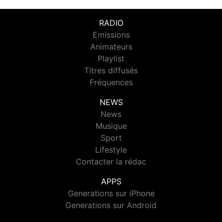
RADIO
Emissions
Animateurs
Playlist
Titres diffusés
Fréquences
NEWS
News
Musique
Sport
Lifestyle
Contacter la rédac
APPS
Generations sur iPhone
Generations sur Android