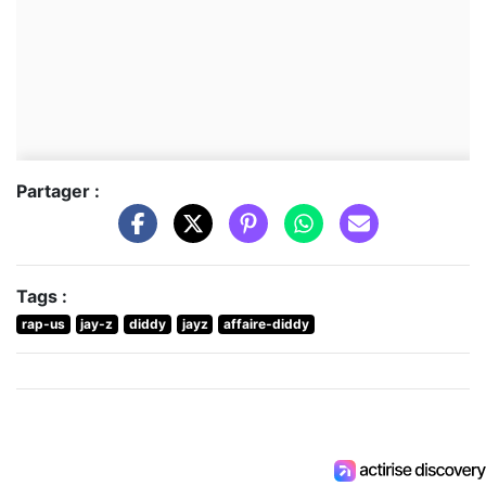
Partager :
Tags :
rap-us
jay-z
diddy
jayz
affaire-diddy