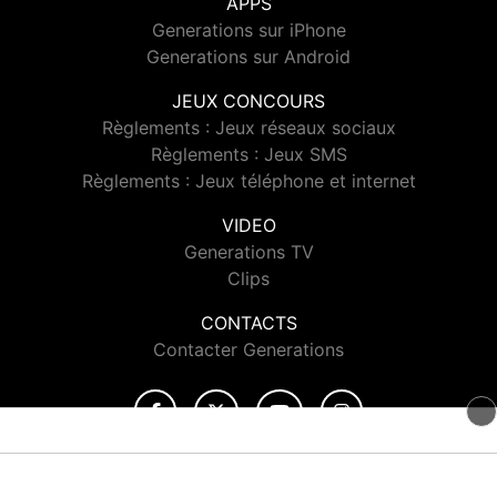
APPS
Generations sur iPhone
Generations sur Android
JEUX CONCOURS
Règlements : Jeux réseaux sociaux
Règlements : Jeux SMS
Règlements : Jeux téléphone et internet
VIDEO
Generations TV
Clips
CONTACTS
Contacter Generations