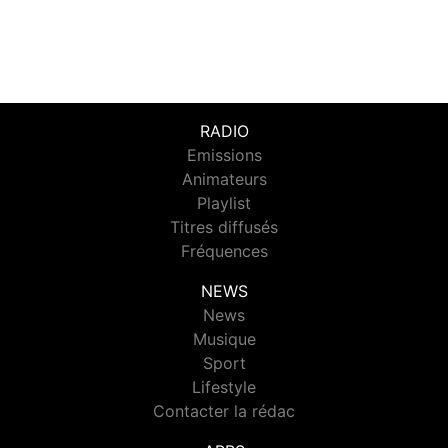
RADIO
Emissions
Animateurs
Playlist
Titres diffusés
Fréquences
NEWS
News
Musique
Sport
Lifestyle
Contacter la rédac