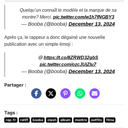
Quelqu’un connaît le modèle et la marque de sa
montre? Merci.
pic.twitter.com/w1h7fNGBY3
— Booba (@booba)
December 13, 2024
Après ça, le rappeur a donc dégainé une nouvelle
publication avec un simple émoji :
😅
https://t.co/8ZRWD32gbS
pic.twitter.com/ozcJUjZlu7
— Booba (@booba)
December 13, 2024
Partager :
Tags :
rap-fr
rohff
booba
clash
album
montre
outfits
fitna