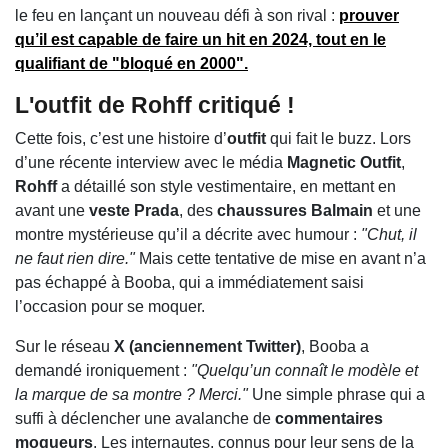
le feu en lançant un nouveau défi à son rival :
prouver
qu’il est capable de faire un
hit
en 2024, tout en le
qualifiant de "bloqué en
2000
".
L'outfit de Rohff critiqué !
Cette fois, c’est une histoire d’
outfit
qui fait le buzz. Lors
d’une récente interview avec le média
Magnetic Outfit
,
Rohff
a détaillé son style vestimentaire, en mettant en
avant une
veste Prada
, des
chaussures Balmain
et une
montre mystérieuse qu’il a décrite avec humour :
"Chut, il
ne faut rien dire."
Mais cette tentative de mise en avant n’a
pas échappé à Booba, qui a immédiatement saisi
l’occasion pour se moquer.
Sur le réseau
X (anciennement Twitter)
, Booba a
demandé ironiquement :
"Quelqu’un connaît le modèle et
la marque de sa montre ? Merci."
Une simple phrase qui a
suffi à déclencher une avalanche de
commentaires
moqueurs
. Les internautes, connus pour leur sens de la