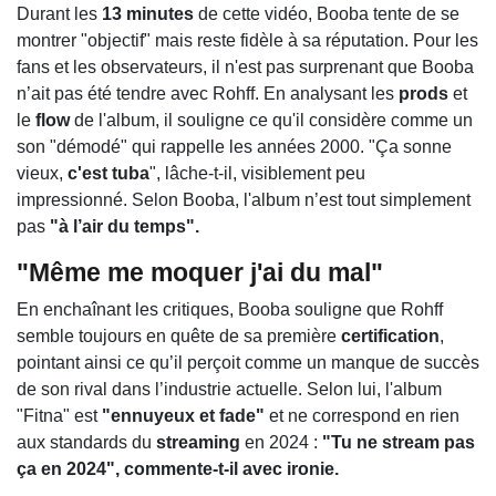
Durant les
13 minutes
de cette vidéo, Booba tente de se
montrer "objectif" mais reste fidèle à sa réputation. Pour les
fans et les observateurs, il n'est pas surprenant que Booba
n’ait pas été tendre avec Rohff. En analysant les
prods
et
le
flow
de l'album, il souligne ce qu'il considère comme un
son "démodé" qui rappelle les années 2000. "Ça sonne
vieux,
c'est tuba
", lâche-t-il, visiblement peu
impressionné. Selon Booba, l'album n’est tout simplement
pas
"à l’air du temps".
"Même me moquer j'ai du mal"
En enchaînant les critiques, Booba souligne que Rohff
semble toujours en quête de sa première
certification
,
pointant ainsi ce qu’il perçoit comme un manque de succès
de son rival dans l’industrie actuelle. Selon lui, l'album
"Fitna" est
"ennuyeux et fade"
et ne correspond en rien
aux standards du
streaming
en 2024 :
"Tu ne stream pas
ça en 2024", commente-t-il avec ironie.