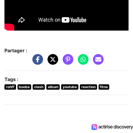
Partager :
Tags :
rohff
booba
clash
album
youtube
reaction
fitna