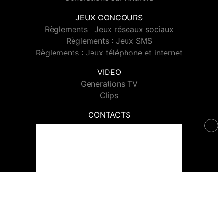
JEUX CONCOURS
Règlements : Jeux réseaux sociaux
Règlements : Jeux SMS
Règlements : Jeux téléphone et internet
VIDEO
Generations TV
Clips
CONTACTS
Contacter Generations
© 2026 Generations Tous droits réservés.
Signaler un contenu
-
Mentions légales
-
Politique de cookies
-
Contact