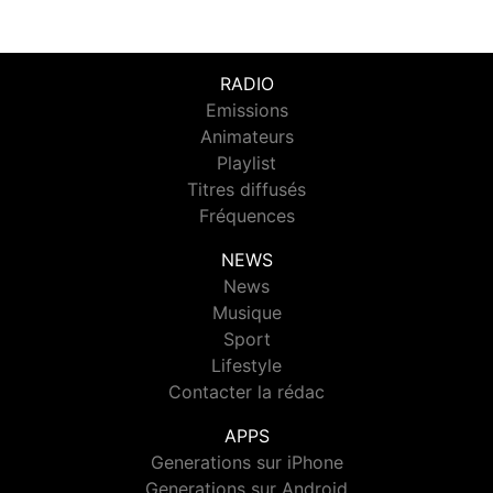
RADIO
Emissions
Animateurs
Playlist
Titres diffusés
Fréquences
NEWS
News
Musique
Sport
Lifestyle
Contacter la rédac
APPS
Generations sur iPhone
Generations sur Android