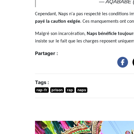
— AQABABE 
Cependant, Naps n'a pas respecté les conditions i
payé la caution exigée
. Ces manquements ont condui
Malgré son incarcération,
Naps bénéficie toujour
insiste sur le fait que les charges reposent unique
Partager :
Tags :
rap-fr
prison
rap
naps