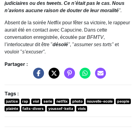
judiciaires ou des tweets. Ce n’était pas le cas. Nous
n’avions aucune raison de douter de leur moralité
".
Absent de la soirée
Netflix
pour fêter sa victoire, le rappeur
aurait été en contact avec Capucine. Dans cette
conversation enregistrée, écoutée par
BFMTV
,
l’interlocuteur dit être "
désolé
"
, "
assumer ses torts"
et
vouloir "
s’excuser".
Partager :
Tags :
justice
rap
viol
serie
netflix
photo
nouvelle-ecole
people
plainte
faits-divers
youssef-keita
viols