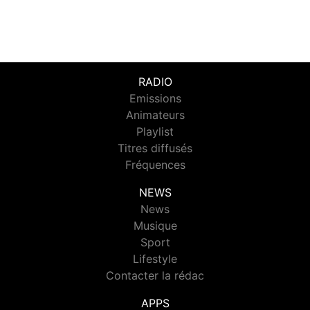
RADIO
Emissions
Animateurs
Playlist
Titres diffusés
Fréquences
NEWS
News
Musique
Sport
Lifestyle
Contacter la rédac
APPS