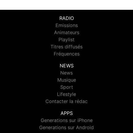
RADIO
Emissions
Animateurs
Playlist
Titres diffusés
Fréquences
NEWS
News
Musique
Sport
Lifestyle
Contacter la rédac
APPS
Generations sur iPhone
Generations sur Android