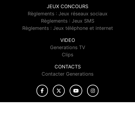
JEUX CONCOURS
Règlements : Jeux réseaux sociaux
Règlements : Jeux SMS
Règlements : Jeux téléphone et internet
VIDEO
Generations TV
Clips
CONTACTS
Contacter Generations
© 2026 Generations Tous droits réservés.
Signaler un contenu
-
Mentions légales
-
Politique de cookies
-
Contact