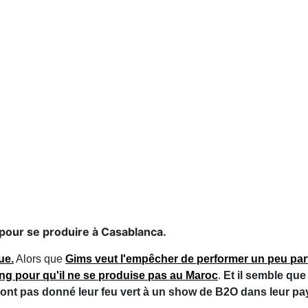
s pour se produire à Casablanca.
ue.
Alors que
Gims veut l'empêcher de performer un peu part
ing pour qu'il ne se produise pas au Maroc
.
Et il semble que
ont pas donné leur feu vert à un show de B2O dans leur pay