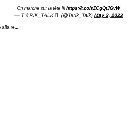
On marche sur la tête !!!
https://t.co/sZCgQtJGvW
— T⛥RIK_TALK  ‏ (@Tarik_Talk)
May 2, 2023
affaire...