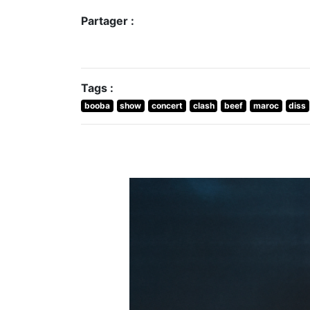
Partager :
Tags :
booba
show
concert
clash
beef
maroc
diss