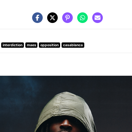
interdiction
maes
opposition
casablanca