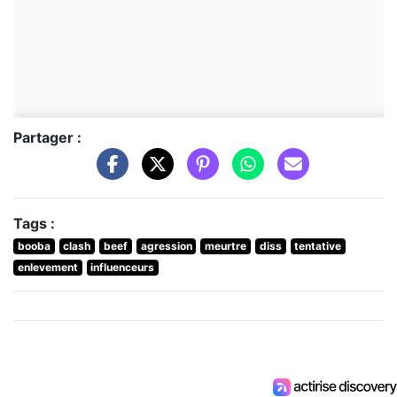
Partager :
Tags :
booba
clash
beef
agression
meurtre
diss
tentative
enlevement
influenceurs