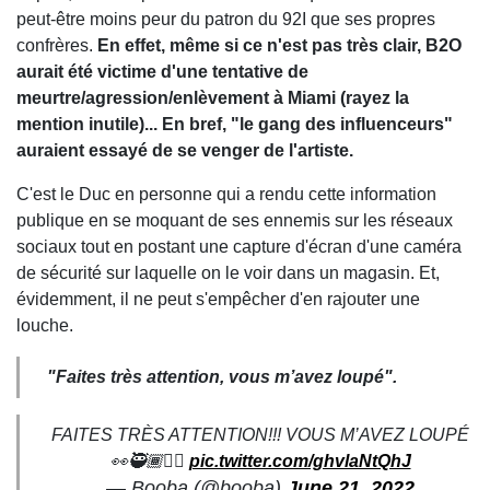
peut-être moins peur du patron du 92I que ses propres
confrères.
En effet, même si ce n'est pas très clair, B2O
aurait été victime d'une tentative de
meurtre/agression/enlèvement à Miami (rayez la
mention inutile)... En bref, "le gang des influenceurs"
auraient essayé de se venger de l'artiste.
C'est le Duc en personne qui a rendu cette information
publique en se moquant de ses ennemis sur les réseaux
sociaux tout en postant une capture d'écran d'une caméra
de sécurité sur laquelle on le voir dans un magasin. Et,
évidemment, il ne peut s'empêcher d'en rajouter une
louche.
"
Faites très attention, vous m’avez loupé"
.
FAITES TRÈS ATTENTION!!! VOUS M’AVEZ LOUPÉ
👀🥷🏾🏴‍☠️
pic.twitter.com/ghvlaNtQhJ
— Booba (@booba)
June 21, 2022