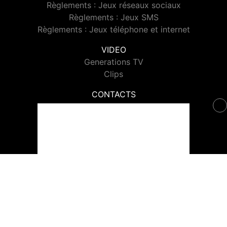
Règlements : Jeux réseaux sociaux
Règlements : Jeux SMS
Règlements : Jeux téléphone et internet
VIDEO
Generations TV
Clips
CONTACTS
Contacter Generations
© 2026 Generations Tous droits réservés.
Signaler un contenu
-
Mentions légales
-
Politique de cookies
-
Contact