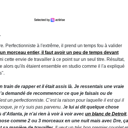
.
re. Perfectionniste à l'extrême, il prend un temps fou à valider
 un morceau entier, il faut avoir un peu de temps devant
ni cette envie de travailler à ce point sur un seul titre. Résultat,
e alors qu'ils étaient ensemble en studio comme il l'a expliqué
s".
en train de rapper et il était assis là. Je ressentais une vraie
 m'a demandé de recommencer ce que je faisais ou de
t un perfectionniste. C’est la raison pour laquelle il est qui il
'époque, je n'y suis pas parvenu. J
e lui ai dit quelque chose
d'Atlanta, je n'ai rien à voir à voir avec
un blanc de Detroit
.
 chose comme
2 ou 3 morceaux en une nuit mais avec Dre, ç
 sa manière de travailler
. Il veut un très bon premier couplet e