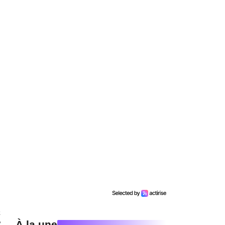
a
À la une
t