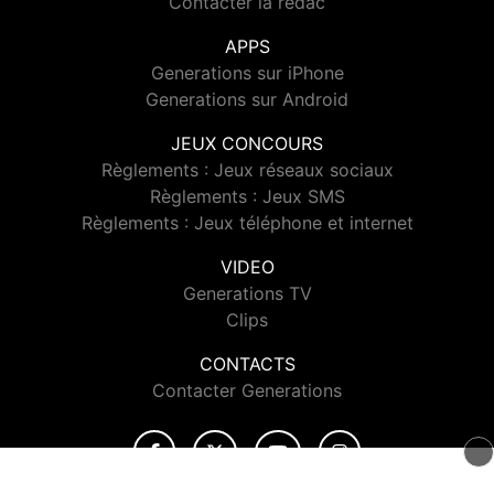
Contacter la rédac
APPS
Generations sur iPhone
Generations sur Android
JEUX CONCOURS
Règlements : Jeux réseaux sociaux
Règlements : Jeux SMS
Règlements : Jeux téléphone et internet
VIDEO
Generations TV
Clips
CONTACTS
Contacter Generations