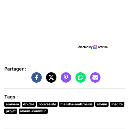
Partager :
Tags :
eminem
dr-dre
nouveaute
marsha-ambrosius
album
inedits
projet
album-commun