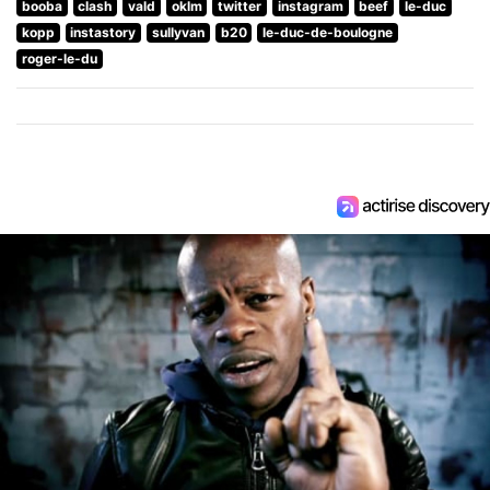
booba
clash
vald
oklm
twitter
instagram
beef
le-duc
kopp
instastory
sullyvan
b20
le-duc-de-boulogne
roger-le-du