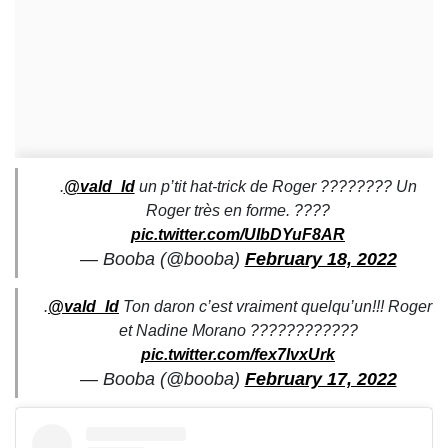
.
@vald_ld
un p’tit hat-trick de Roger ???????? Un
Roger très en forme. ????
pic.twitter.com/UIbDYuF8AR
— Booba (@booba)
February 18, 2022
.
@vald_ld
Ton daron c’est vraiment quelqu’un!!! Roger
et Nadine Morano ????????????
pic.twitter.com/fex7IvxUrk
— Booba (@booba)
February 17, 2022