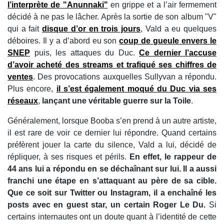
l’interprète de "Anunnaki"
en grippe et a l’air fermement
décidé à ne pas le lâcher. Après la sortie de son album "V"
qui a fait
disque d’or en trois jours
, Vald a eu quelques
déboires. Il y a d’abord eu son
coup de gueule envers le
SNEP
puis, les attaques du Duc.
Ce dernier l’accuse
d’avoir acheté des streams et trafiqué ses chiffres de
ventes
. Des provocations auxquelles Sullyvan a répondu.
Plus encore,
il s’est également moqué du Duc via ses
réseaux
,
lançant une véritable guerre sur la Toile
.
Généralement, lorsque Booba s’en prend à un autre artiste,
il est rare de voir ce dernier lui répondre. Quand certains
préfèrent jouer la carte du silence, Vald a lui, décidé de
répliquer, à ses risques et périls.
En effet, le rappeur de
44 ans lui a répondu en se déchaînant sur lui. Il a aussi
franchi une étape en s’attaquant au père de sa cible.
Que ce soit sur Twitter ou Instagram, il a enchaîné les
posts avec en guest star, un certain Roger Le Du.
Si
certains internautes ont un doute quant à l’identité de cette