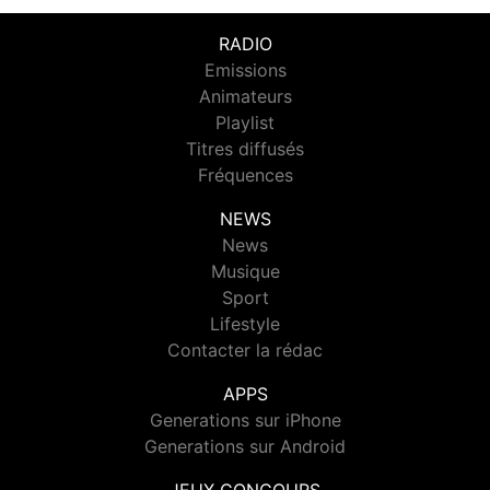
RADIO
Emissions
Animateurs
Playlist
Titres diffusés
Fréquences
NEWS
News
Musique
Sport
Lifestyle
Contacter la rédac
APPS
Generations sur iPhone
Generations sur Android