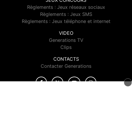
JEUX CONCOURS
Règlements : Jeux réseaux sociaux
Règlements : Jeux SMS
Règlements : Jeux téléphone et internet
VIDEO
Generations TV
Clips
CONTACTS
Contacter Generations
© 2026 Generations Tous droits réservés.
Signaler un contenu
-
Mentions légales
-
Politique de cookies
-
Contact