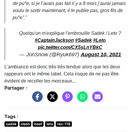
de pu*e, si je l’avais pas fait il y a 8 mois j’aurai jamais
voulu le sortir maintenant, il le publie pas, gros fils de
pu*e
”."
Quelqu'un m'explique l'embrouille Sadek / Leto ?
#CaptainJackson
#Sadek
#Leto
pic.twitter.com/CX5sLnYBkC
— JonSnow (@Ryuk697)
August 10, 2021
L'ambiance est donc très très tendue alors que les deux
rappeurs ont le même label. Cela risque de ne pas être
évident de recoller les morceaux...
Partager :
Tags :
sadek
clash
beef
leto
rec-118