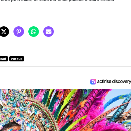
pset
verzuz