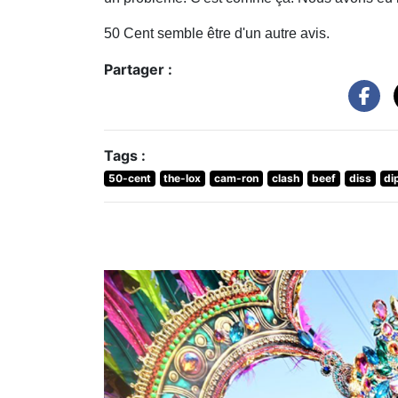
50 Cent semble être d'un autre avis.
Partager :
Tags :
50-cent
the-lox
cam-ron
clash
beef
diss
di