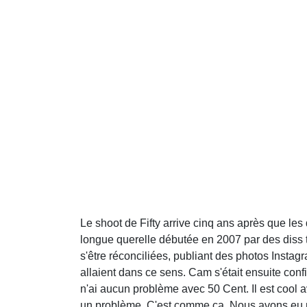
Le shoot de Fifty arrive cinq ans après que le
longue querelle débutée en 2007 par des diss 
s'être réconciliées, publiant des photos Insta
allaient dans ce sens. Cam s'était ensuite confi
n'ai aucun problème avec 50 Cent. Il est cool 
un problème. C'est comme ça. Nous avons eu no