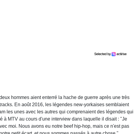
s deux hommes aient enterré la hache de guerre après une très
tracks. En août 2016, les légendes new-yorkaises semblaient
gram les unes avec les autres qui comprenaient des légendes qui
é à MTV au cours d'une interview dans laquelle il disait : "Je
avec moi. Nous avons eu notre beef hip-hop, mais ce n'est pas
tre petit écart, et nous sommes passés à autre chose."