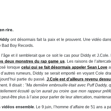
en rire.
Diddy
ont désormais fait la paix et le prouvent. Une vidéo dans
n de Bad Boy Records.
’âge et il semblerait que ce soit le cas pour Diddy et J.Cole. 
 les deux monstres du rap game us
. Les raisons de l’alterca
rposé lorsque
celui qui se fait désormais appeler Sean Love
a
 d’autres rumeurs, Diddy se serait emporté en voyant Cole dr
 aujourd’hui partie du passé.
J.Cole est d’ailleurs revenu des
ent. Il disait :
"Ma dernière embrouille était avec Puff Daddy, qu
 tellement écouté qu’on aurait pu croire que mon rappeur préfé
t peut-être plus à l’aise pour parler de leur altercation, maintena
s vidéos ensemble
. Le 9 juin, l’homme d’affaire de 51 ans a p