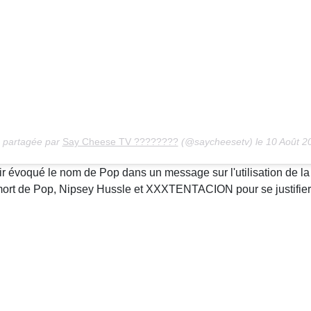
n partagée par
Say Cheese TV ????????
(@saycheesetv) le 10 Août 2
ir évoqué le nom de Pop dans un message sur l'utilisation de la
la mort de Pop, Nipsey Hussle et XXXTENTACION pour se justifier