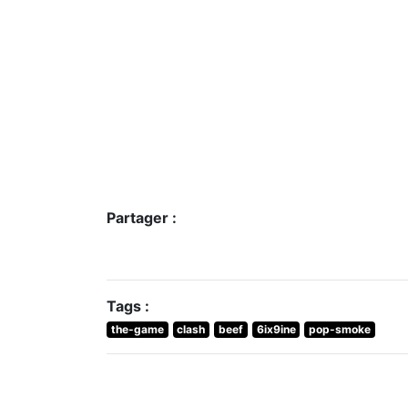
Partager :
Tags :
the-game
clash
beef
6ix9ine
pop-smoke