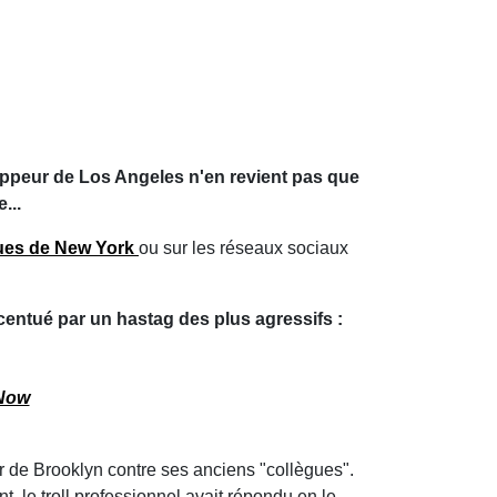
 rappeur de Los Angeles n'en revient pas que
...
rues de New York
ou sur les réseaux sociaux
ccentué par un hastag des plus agressifs :
Now
r de Brooklyn contre ses anciens "collègues".
, le troll professionnel avait répondu en le