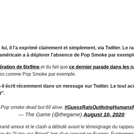
ui, il l'a exprimé clairement et simplement, via Twitter. Le
ap américain a à déplorer l'absence de Pop Smoke par exemple
bération de 6ix9ine
et du fait que
ce dernier parade dans les 
rtistes comme Pop Smoke par exemple.
t-il écrit récemment dans un message sur Twitter. Le tout a
t".
Pop smoke dead but 69 alive.
#GuessRatsOutlivingHumans
— The Game (@thegame)
August 10, 2020
grand amour et le clash a débuté avant le témoignage du rappeu
ine de "Fake-ass Blood" lors d'un concert en Europe. Evidemment