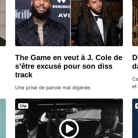
The Game en veut à J. Cole de
D
s’être excusé pour son diss
d
track
Ce
et
Une prise de parole mal digérée.
Clip