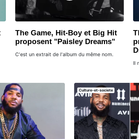
t
The Game, Hit-Boy et Big Hit
T
proposent "Paisley Dreams"
p
D
C'est un extrait de l'album du même nom.
Il
Culture-et-societe