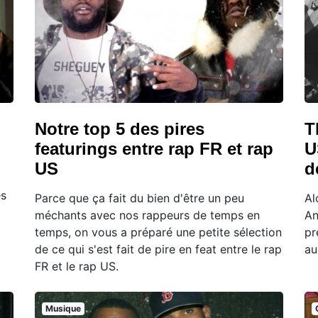
Notre top 5 des pires
T
featurings entre rap FR et rap
U
US
d
ès
Parce que ça fait du bien d'être un peu
Al
méchants avec nos rappeurs de temps en
An
temps, on vous a préparé une petite sélection
pr
de ce qui s'est fait de pire en feat entre le rap
au
FR et le rap US.
Musique