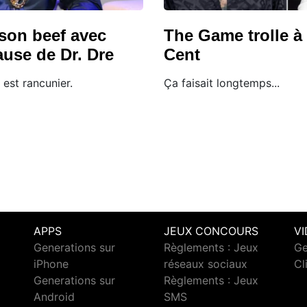
son beef avec
The Game trolle à
use de Dr. Dre
Cent
 est rancunier.
Ça faisait longtemps...
APPS
JEUX CONCOURS
V
Generations sur
Règlements : Jeux
Ge
iPhone
réseaux sociaux
Cl
Generations sur
Règlements : Jeux
Android
SMS