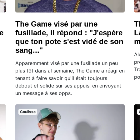
The Game visé par une
T
e
fusillade, il répond : "J'espère
L
que ton pote s'est vidé de son
m
sang..."
Al
pr
Apparemment visé par une fusillade un peu
Tr
plus tôt dans al semaine, The Game a réagi en
po
tenant à faire savoir qu'il était toujours
debout et solide sur ses appuis, en envoyant
un message à ses opps.
Coulisse