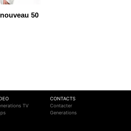
 nouveau 50
IDEO
CONTACTS
nerations TV
Contacter
ips
Generations