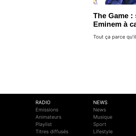
The Game : 
Eminem à ca
Tout ça parce qu'il
RADIO
NEWS
Emissions
News
Animateurs
Musique
Playlist
Sport
Titres diffusés
Lifestyle