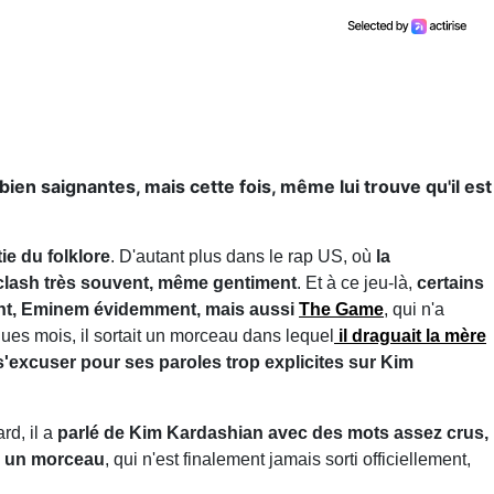
en saignantes, mais cette fois, même lui trouve qu'il est
tie du folklore
. D'autant plus dans le rap US, où
la
e clash très souvent, même gentiment
. Et à ce jeu-là,
certains
ent, Eminem évidemment, mais aussi
The Game
, qui n'a
ques mois, il sortait un morceau dans lequel
il draguait la mère
s'excuser pour ses paroles trop explicites sur Kim
rd, il a
parlé de Kim Kardashian avec des mots assez crus,
ns un morceau
, qui n'est finalement jamais sorti officiellement,