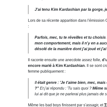
J'ai tenu Kim Kardashian par la gorge, je 
Lors de sa récente apparition dans l'émission
:
Parfois, mec, tu te réveilles et tu chois
mon comportement, mais il n'y en a aucu
désolé de la manière dont j'ai joué et j'ai
Il raconte ensuite une anecdote assez folle,
d'
encore marié à Kim Kardashian
. Il se sont 
femme publiquement :
I
l était genre : 'Je t'aime bien, mec, ma
?"
Et j'ai répondu : 'Tu sais quoi ?
Même si 
lui ai dit que je ne parlerai plus jamais de
Même les bad boys finissent par s'assagir, et
T