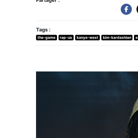
Tags :
the-game
rap-us
kanye-west
kim-kardashian
e