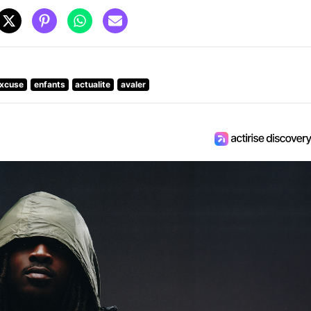
xcuse
enfants
actualite
avaler