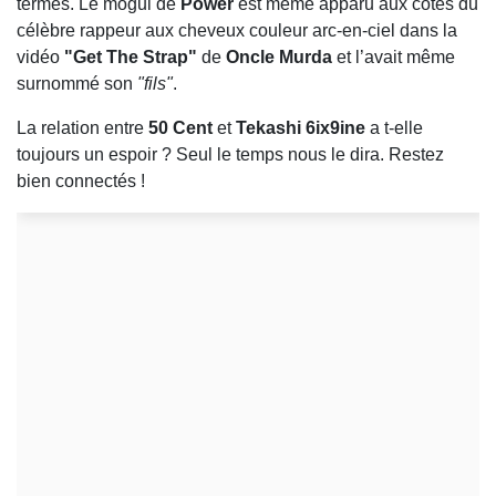
termes. Le mogul de
Power
est même apparu aux côtés du
célèbre rappeur aux cheveux couleur arc-en-ciel dans la
vidéo
"Get The Strap"
de
Oncle Murda
et l’avait même
surnommé son
"fils"
.
La relation entre
50 Cent
et
Tekashi 6ix9ine
a t-elle
toujours un espoir ? Seul le temps nous le dira. Restez
bien connectés !