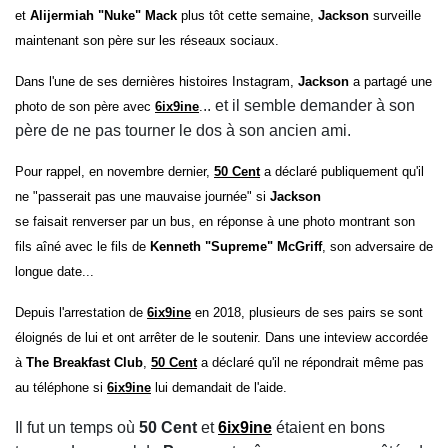
et
Alijermiah "Nuke" Mack
plus tôt cette semaine,
Jackson
surveille
maintenant son père sur les réseaux sociaux.
Dans l'une de ses dernières histoires Instagram,
Jackson
a partagé une
.. et il semble demander à son
photo de son père avec
6ix9ine
.
père de ne pas tourner le dos à son ancien ami.
Pour rappel, en novembre dernier,
50 Cent
a déclaré publiquement qu'il
ne "passerait pas une mauvaise journée" si
Jackson
se faisait renverser par un bus, en réponse à une photo montrant son
fils aîné avec le fils de
Kenneth "Supreme" McGriff
, son adversaire de
longue date...
Depuis l'arrestation de
6ix9ine
en 2018, plusieurs de ses pairs se sont
éloignés de lui et ont arrêter de le soutenir. Dans une inteview accordée
à
The Breakfast Club
,
50 Cent
a déclaré qu'il ne répondrait même pas
au téléphone si
6ix9ine
lui demandait de l'aide.
Il fut un temps où
50 Cent
et
6ix9ine
étaient en bons