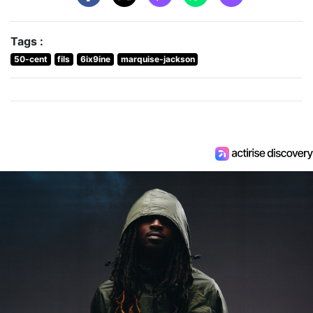
Tags :
50-cent
fils
6ix9ine
marquise-jackson