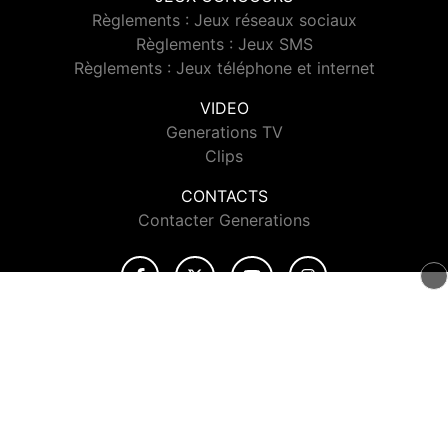
Règlements : Jeux réseaux sociaux
Règlements : Jeux SMS
Règlements : Jeux téléphone et internet
VIDEO
Generations TV
Clips
CONTACTS
Contacter Generations
© 2026 Generations Tous droits réservés.
Signaler un contenu
-
Mentions légales
-
Politique de cookies
-
Contact