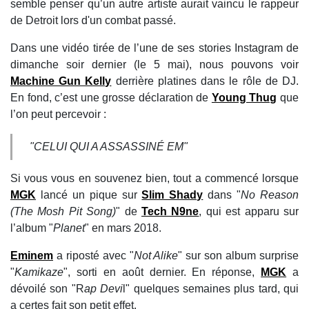
semble penser qu’un autre artiste aurait vaincu le rappeur
de Detroit lors d'un combat passé.
Dans une vidéo tirée de l’une de ses stories Instagram de
dimanche soir dernier (le 5 mai), nous pouvons voir
Machine Gun Kelly
derrière platines dans le rôle de DJ.
En fond, c’est une grosse déclaration de
Young Thug
que
l’on peut percevoir :
"CELUI QUI A ASSASSINÉ EM"
Si vous vous en souvenez bien, tout a commencé lorsque
MGK
lancé un pique sur
Slim Shady
dans "
No Reason
(The Mosh Pit Song)
" de
Tech N9ne
, qui est apparu sur
l’album "
Planet
" en mars 2018.
Eminem
a riposté avec "
Not Alike
" sur son album surprise
"
Kamikaze
", sorti en août dernier. En réponse,
MGK
a
dévoilé son "R
ap Devi
l" quelques semaines plus tard, qui
a certes fait son petit effet.