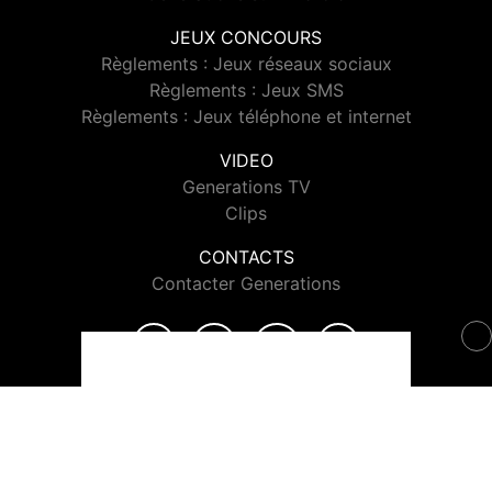
JEUX CONCOURS
Règlements : Jeux réseaux sociaux
Règlements : Jeux SMS
Règlements : Jeux téléphone et internet
VIDEO
Generations TV
Clips
CONTACTS
Contacter Generations
© 2026 Generations Tous droits réservés.
Signaler un contenu
-
Mentions légales
-
Politique de cookies
-
Contact