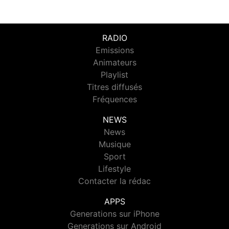
RADIO
Emissions
Animateurs
Playlist
Titres diffusés
Fréquences
NEWS
News
Musique
Sport
Lifestyle
Contacter la rédac
APPS
Generations sur iPhone
Generations sur Android