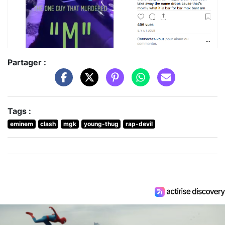
Partager :
Tags :
eminem
clash
mgk
young-thug
rap-devil