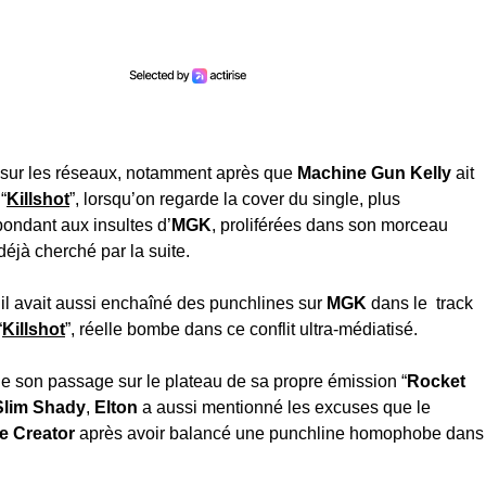
n sur les réseaux, notamment après que
Machine Gun Kelly
ait
“
Killshot
”, lorsqu’on regarde la cover du single, plus
épondant aux insultes d’
MGK
, proliférées dans son morceau
t déjà cherché par la suite.
, il avait aussi enchaîné des punchlines sur
MGK
dans le track
“
Killshot
”, réelle bombe dans ce conflit ultra-médiatisé.
 de son passage sur le plateau de sa propre émission “
Rocket
lim Shady
,
Elton
a aussi mentionné les excuses que le
he Creator
après avoir balancé une punchline homophobe dans