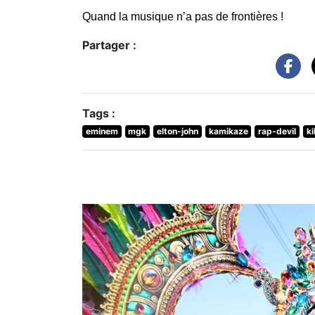
Quand la musique n’a pas de frontières !
Partager :
Tags :
eminem
mgk
elton-john
kamikaze
rap-devil
ki