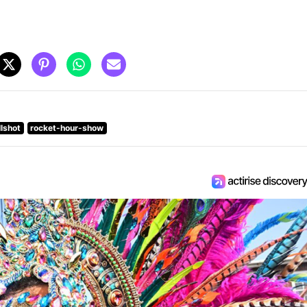
llshot
rocket-hour-show