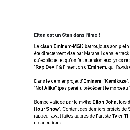
Elton est un Stan dans l'âme !
Le
clash Eminem-MGK
bat toujours son plei
été directement visé par Marshall dans le track 
qu’explicite, et qu’on fait attention aux lyrics r
“
Rap Devil
” à l’intention d’
Eminem
, qui l’avai
Dans le dernier projet d’
Eminem
, “
Kamikaze
”
“
Not Alike
” (pas pareil), précédent le morceau 
Bombe validée par le mythe
Elton John
, lors
Hour Show
”. Content des derniers projets de
S
rappeur avait faites auprès de l’artiste
Tyler T
un autre track.