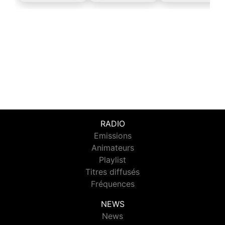
RADIO
Emissions
Animateurs
Playlist
Titres diffusés
Fréquences
NEWS
News