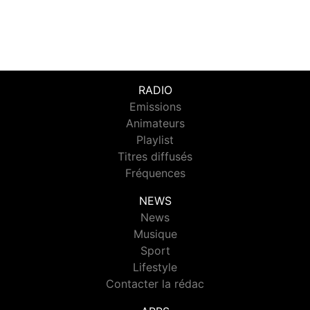
RADIO
Emissions
Animateurs
Playlist
Titres diffusés
Fréquences
NEWS
News
Musique
Sport
Lifestyle
Contacter la rédac