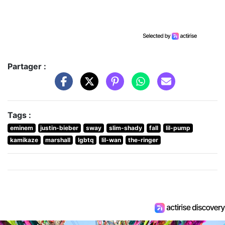
Partager :
Tags :
eminem
justin-bieber
sway
slim-shady
fall
lil-pump
kamikaze
marshall
lgbtq
lil-wan
the-ringer