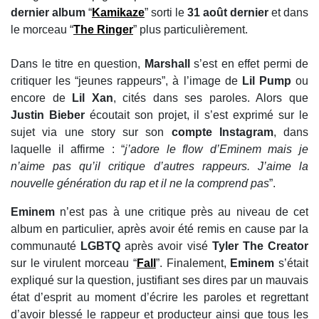
dernier album
“
Kamikaze
” sorti le
31 août dernier
et dans
le morceau “
The Ringer
” plus particulièrement.
Dans le titre en question,
Marshall
s’est en effet permi de
critiquer les “jeunes rappeurs”, à l’image de
Lil Pump
ou
encore de
Lil Xan
, cités dans ses paroles. Alors que
Justin Bieber
écoutait son projet, il s’est exprimé sur le
sujet via une story sur son
compte Instagram
, dans
laquelle il affirme : “
j’adore le flow d’Eminem mais je
n’aime pas qu’il critique d’autres rappeurs. J’aime la
nouvelle génération du rap et il ne la comprend pas
”.
Eminem
n’est pas à une critique près au niveau de cet
album en particulier, après avoir été remis en cause par la
communauté
LGBTQ
après avoir visé
Tyler The Creator
sur le virulent morceau “
Fall
”. Finalement,
Eminem
s’était
expliqué sur la question, justifiant ses dires par un mauvais
état d’esprit au moment d’écrire les paroles et regrettant
d’avoir blessé le rappeur et producteur ainsi que tous les