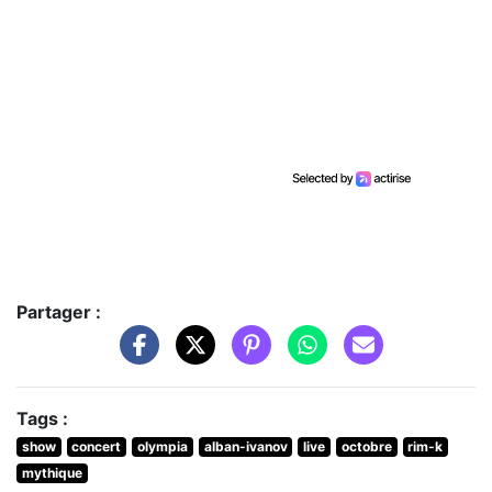
Partager :
Tags :
show
concert
olympia
alban-ivanov
live
octobre
rim-k
mythique