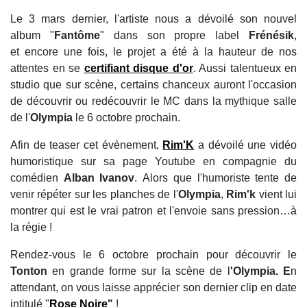
Le 3 mars dernier, l'artiste nous a dévoilé son nouvel
album "
Fantôme
" dans son propre label
Frénésik
,
et encore une fois, le projet a été à la hauteur de nos
attentes en se
certifiant disque d'or
. Aussi talentueux en
studio que sur scène, certains chanceux auront l'occasion
de découvrir ou redécouvrir le MC dans la mythique salle
de l'
Olympia
le 6 octobre prochain.
Afin de teaser cet évènement,
Rim'K
a dévoilé une vidéo
humoristique sur sa page Youtube en compagnie du
comédien
Alban Ivanov
. Alors que l'humoriste tente de
venir répéter sur les planches de l'
Olympia
,
Rim'k
vient lui
montrer qui est le vrai patron et l'envoie sans pression…à
la régie !
Rendez-vous le 6 octobre prochain pour découvrir le
Tonton
en grande forme sur la scène de l
'Olympia. E
n
attendant, on vous laisse apprécier son dernier clip en date
intitulé "
Rose Noire
"
!