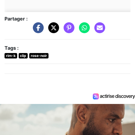
Partager :
Tags :
rim-k
clip
rose-noir