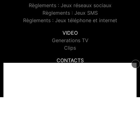
Règlements : Jeux réseaux sociaux
Règlements : Jeux SMS
Règlements : Jeux téléphone et internet
VIDEO
Generations TV
Clips
CONTACTS
Contacter Generations
© 2026 Generations Tous droits réservés.
Signaler un contenu
-
Mentions légales
-
Politique de cookies
-
Contact