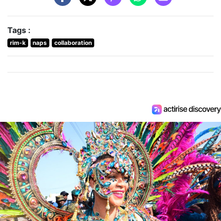
Tags :
rim-k
naps
collaboration