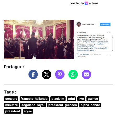
Partager :
Tags :
concert
francois-hollande
black-m
mhd
live
guinee
ministre
segolene-royal
president-guineen
alpha-conde
president
elyse