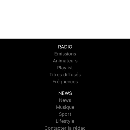
RADIO
Emissions
Animateurs
Playlist
Titres diffusés
Fréquences
NEWS
News
Musique
Sport
Lifestyle
Contacter la rédac