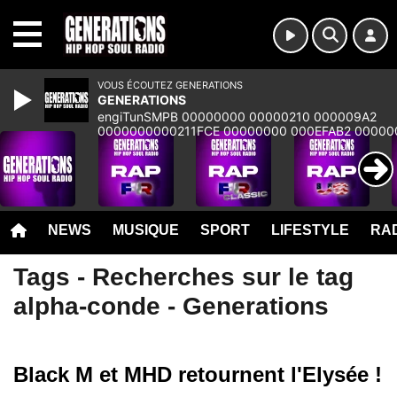
MENU
VOUS ÉCOUTEZ GENERATIONS
GENERATIONS
engiTunSMPB 00000000 00000210 000009A2
0000000000211FCE 00000000 000EFAB2 00000
00000000 00000000 00000000 00000000 000
NEWS
MUSIQUE
SPORT
LIFESTYLE
RAD
Tags - Recherches sur le tag
alpha-conde - Generations
Black M et MHD retournent l'Elysée !