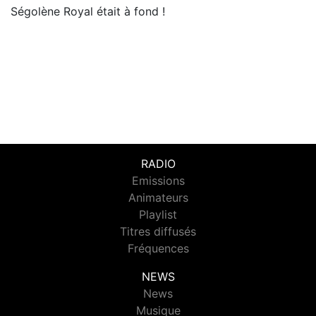
Ségolène Royal était à fond !
RADIO
Emissions
Animateurs
Playlist
Titres diffusés
Fréquences
NEWS
News
Musique