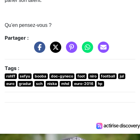
parler son talent.
Qu'en pensez-vous ?
Partager :
Tags :
rohff
sefyu
booba
doc-gyneco
foot
niro
football
jul
euro
gradur
sch
niska
mhd
euro-2016
hp