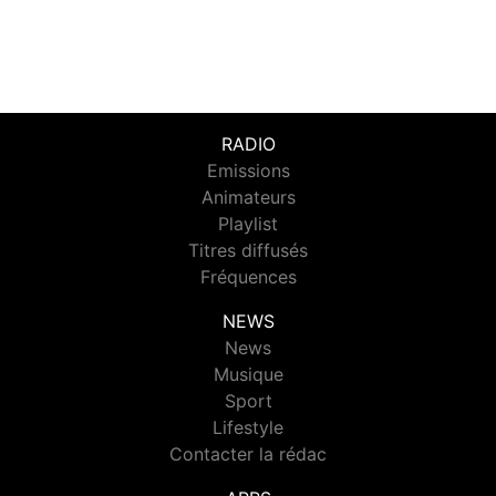
RADIO
Emissions
Animateurs
Playlist
Titres diffusés
Fréquences
NEWS
News
Musique
Sport
Lifestyle
Contacter la rédac