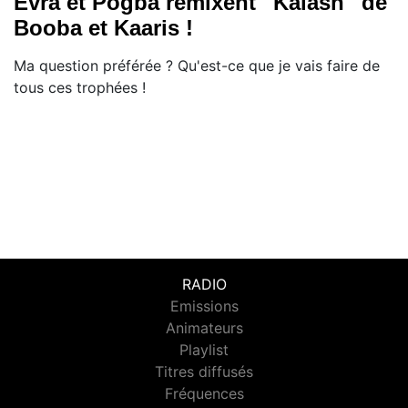
Evra et Pogba remixent ''Kalash'' de
Booba et Kaaris !
Ma question préférée ? Qu'est-ce que je vais faire de
tous ces trophées !
RADIO
Emissions
Animateurs
Playlist
Titres diffusés
Fréquences