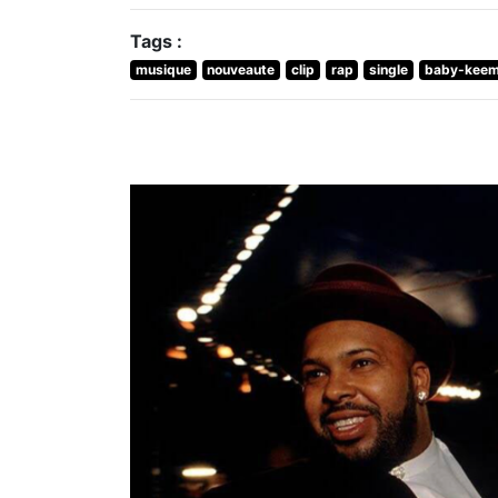
Tags :
musique
nouveaute
clip
rap
single
baby-kee