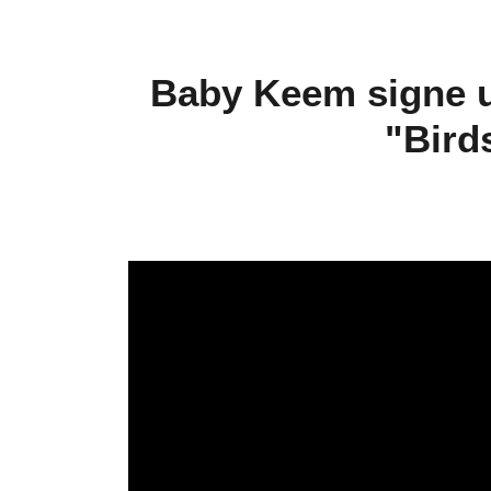
Baby Keem signe u
"Bird