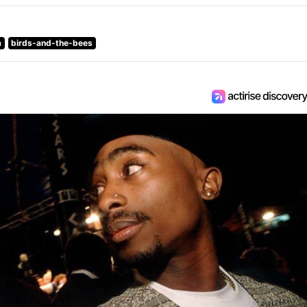
m
birds-and-the-bees