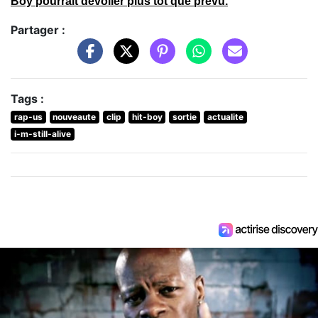
Boy pourrait dévoiler plus tôt que prévu.
Partager :
Tags :
rap-us
nouveaute
clip
hit-boy
sortie
actualite
i-m-still-alive