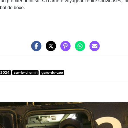
 un premier point sur sa carrière voyageant entre showcases, i
bat de boxe.
2024
sur-le-chemin
gars-du-zoo