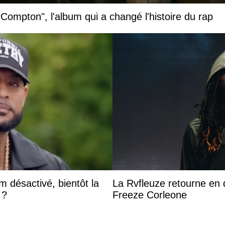
 Compton", l'album qui a changé l'histoire du rap
 désactivé, bientôt la
La Rvfleuze retourne en 
 ?
Freeze Corleone