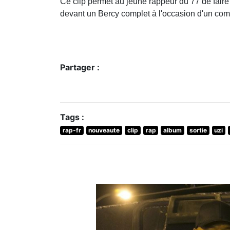
Ce clip permet au jeune rappeur du 77 de faire
devant un Bercy complet à l'occasion d'un com
Partager :
Tags :
rap-fr
nouveaute
clip
rap
album
sortie
uzi