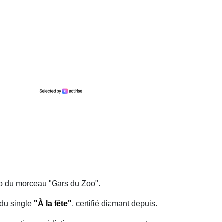
lip du morceau "Gars du Zoo".
 du single
"À la fête"
, certifié diamant depuis.