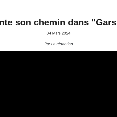
onte son chemin dans "Gars
04 Mars 2024
Par
La rédaction