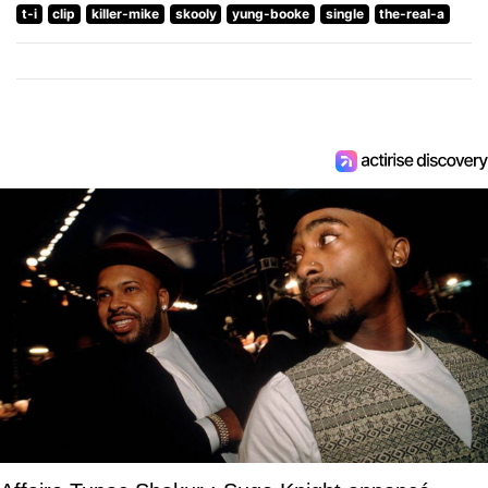
t-i
clip
killer-mike
skooly
yung-booke
single
the-real-a