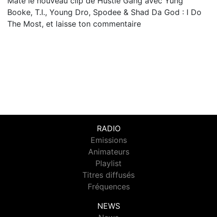
Mate le nouveau clip de Hustle Gang avec Yung
Booke, T.I., Young Dro, Spodee & Shad Da God : I Do
The Most, et laisse ton commentaire
RADIO
Emissions
Animateurs
Playlist
Titres diffusés
Fréquences
NEWS