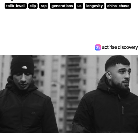
talib-kweli
clip
rap
generations
us
longevity
chino-chase