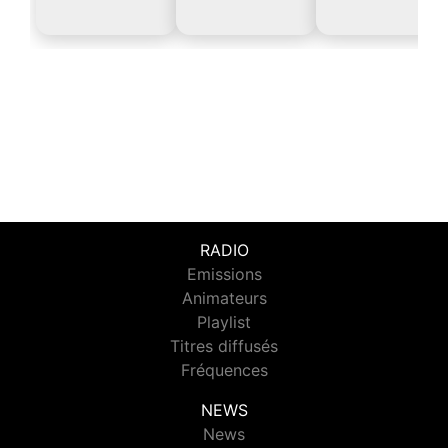
RADIO
Emissions
Animateurs
Playlist
Titres diffusés
Fréquences
NEWS
News