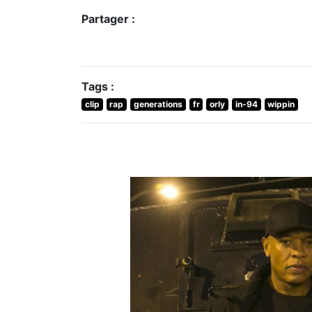
Partager :
Tags :
clip
rap
generations
fr
orly
in-94
wippin