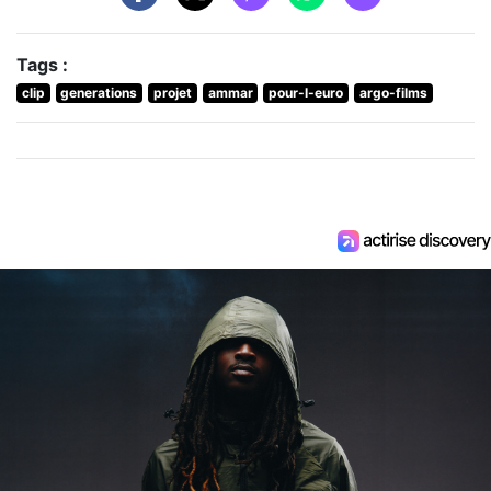
Tags :
clip
generations
projet
ammar
pour-l-euro
argo-films