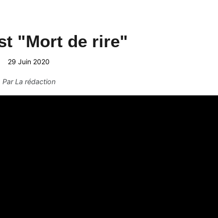
st "Mort de rire"
29 Juin 2020
Par
La rédaction