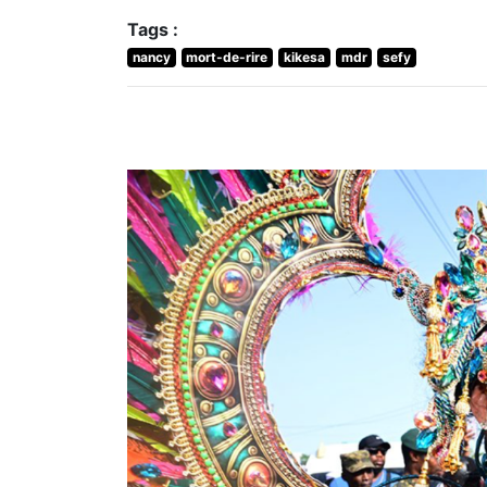
Tags :
nancy
mort-de-rire
kikesa
mdr
sefy