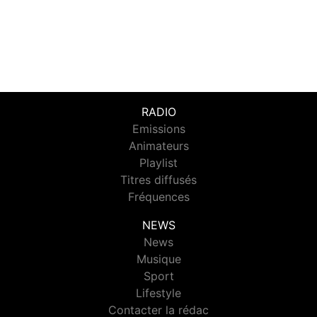
RADIO
Emissions
Animateurs
Playlist
Titres diffusés
Fréquences
NEWS
News
Musique
Sport
Lifestyle
Contacter la rédac