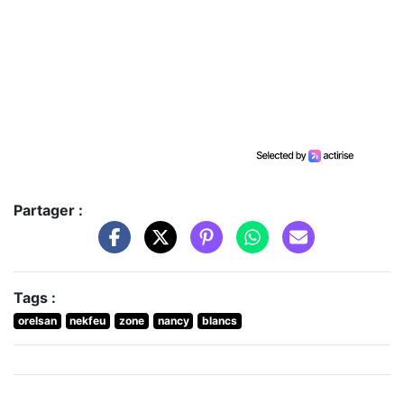
Partager :
Tags :
orelsan
nekfeu
zone
nancy
blancs