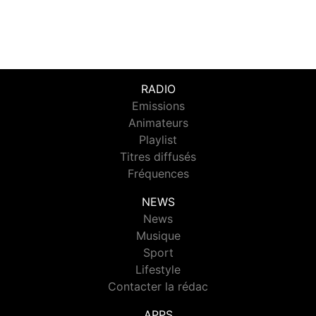
RADIO
Emissions
Animateurs
Playlist
Titres diffusés
Fréquences
NEWS
News
Musique
Sport
Lifestyle
Contacter la rédac
APPS