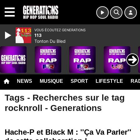
MENU
VOUS ÉCOUTEZ GENERATIONS
113
Tonton Du Bled
NEWS
MUSIQUE
SPORT
LIFESTYLE
RAD
Tags - Recherches sur le tag
rocknroll - Generations
Hache-P et Black M : ''Ça Va Parler''