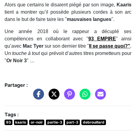
Alors que certains le disaient piégé par son image,
Kaaris
tient a montrer qu’il possède plusieurs cordes à son arc
dans le but de faire taire les "
mauvaises langues
".
Une année 2018 où le rappeur a décuplé ses
compétences en collaborant avec "
93 EMPIRE
" ainsi
qu’avec
Mac Tyer
sur son dernier titre "
Il se passe quoi?
"
.
Un
touche à tout
qui prévoit d’autres titres prometteurs pour
"
Or Noir 3
" …
Partager :
Tags :
93
kaaris
or-noir
partie-3
part-3
debrouillard